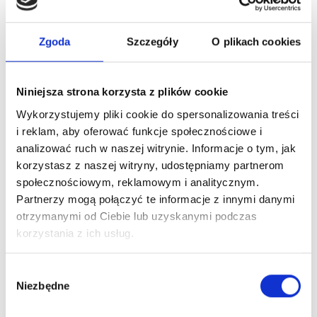
Wprowadzenie takiego trybu pracy nie jest
możliwe na stanowiskach, na których obowiązki
muszą być wykonywane według ściśle ustalonego
Zgoda
Szczegóły
O plikach cookies
harmonogramu.
Wymaga zaufanych i rzetelnych pracowników,
którzy nie będą bagatelizować swoich
Niniejsza strona korzysta z plików cookie
obowiązków mimo rzadszego nadzoru
Wykorzystujemy pliki cookie do spersonalizowania treści
kierownictwa.
i reklam, aby oferować funkcje społecznościowe i
Elastyczny czas pracy –
analizować ruch w naszej witrynie. Informacje o tym, jak
korzystasz z naszej witryny, udostępniamy partnerom
przykłady zawodów
społecznościowym, reklamowym i analitycznym.
Partnerzy mogą połączyć te informacje z innymi danymi
Elastyczny czas pracy jest sposobem organizacji, z
otrzymanymi od Ciebie lub uzyskanymi podczas
którego chętnie korzystają różne firmy.
korzystania z ich usług.
Takie rozwiązanie często wprowadzane jest na
stanowiskach, na których stosuje się wynagrodzenie
Wybór
akordowe, czyli obliczane na podstawie wyników
Niezbędne
zgody
pracy. Możemy się z nim spotkać w branży call center
oraz wszelkich punktach usługowych, handlowych i