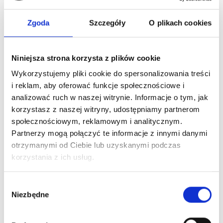
Zgoda
Szczegóły
O plikach cookies
Niniejsza strona korzysta z plików cookie
Wykorzystujemy pliki cookie do spersonalizowania treści
i reklam, aby oferować funkcje społecznościowe i
Wszystkie
26 lutego 2026
analizować ruch w naszej witrynie. Informacje o tym, jak
Zalety korzystania z agencji
korzystasz z naszej witryny, udostępniamy partnerom
pracy dla firm szukających
społecznościowym, reklamowym i analitycznym.
pracowników ze Wschodu
Partnerzy mogą połączyć te informacje z innymi danymi
otrzymanymi od Ciebie lub uzyskanymi podczas
korzystania z ich usług.
Wybór
Niezbędne
zgody