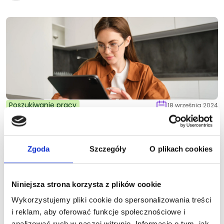
Poszukiwanie pracy
18 września 2024
Czynniki utrudniające
poszukiwanie pracy – jak ich
Zgoda
Szczegóły
O plikach cookies
unikać?
Niniejsza strona korzysta z plików cookie
Wykorzystujemy pliki cookie do spersonalizowania treści
i reklam, aby oferować funkcje społecznościowe i
1
POPRZEDNI
NASTĘPNY
analizować ruch w naszej witrynie. Informacje o tym, jak