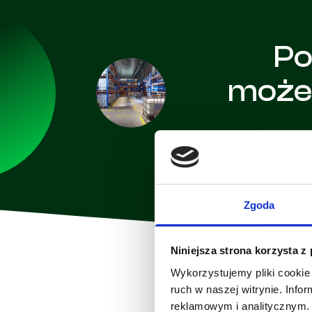
Po
może
Zgoda
Niniejsza strona korzysta z
Wykorzystujemy pliki cookie 
ruch w naszej witrynie. Inf
reklamowym i analitycznym. 