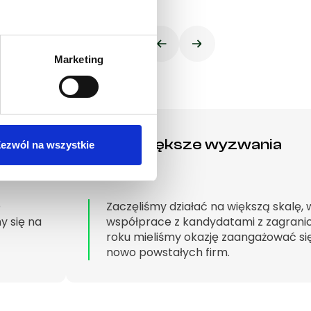
Marketing
2019 | Większe wyzwania
ezwól na wszystkie
O
Zaczęliśmy działać na większą skalę,
y się na
współprace z kandydatami z zagran
roku mieliśmy okazję zaangażować si
nowo powstałych firm.