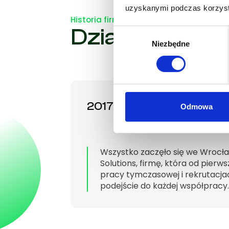
uzyskanymi podczas korzysta
Historia firmy
Działamy na ry
Wybór
Niezbędne
zgody
2017 | Początek
Odmowa
Wszystko zaczęło się we Wrocła
Solutions, firmę, która od pierws
pracy tymczasowej i rekrutacjac
podejście do każdej współpracy.