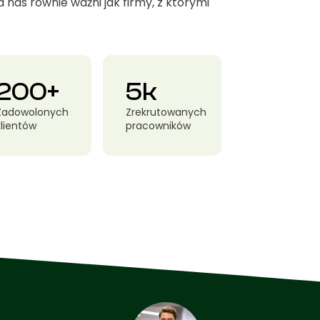
 nas równie ważni jak firmy, z którymi
200+
5k
Zadowolonych
Zrekrutowanych
klientów
pracowników