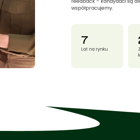
feedback – kandydaci są dla
współpracujemy.
7
Lat na rynku