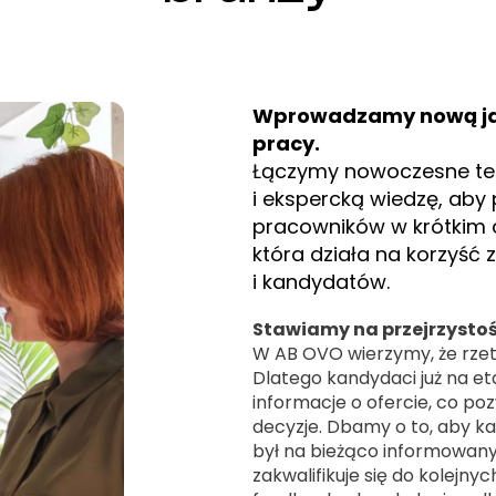
Wprowadzamy nową jako
pracy.
Łączymy nowoczesne tec
i ekspercką wiedzę, aby
pracowników w krótkim c
która działa na korzyść
i kandydatów.
Stawiamy na przejrzystoś
W AB OVO wierzymy, że rzet
Dlatego kandydaci już na et
informacje o ofercie, co 
decyzje. Dbamy o to, aby k
był na bieżąco informowany 
zakwalifikuje się do kolejn