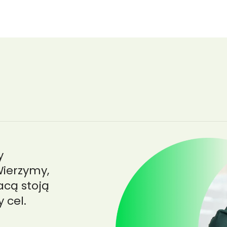
 rekrutacyjne dla firm
O nas
Strefa wiedzy
Kontakt
Strefa k
y
Wierzymy,
acą stoją
 cel.