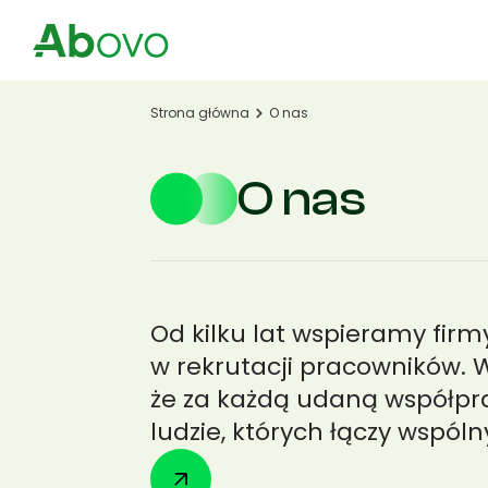
Przejdź do treści
Usługi
Strona główna
O nas
O nas
Od kilku lat wspieramy firm
w rekrutacji pracowników. 
że za każdą udaną współpr
ludzie, których łączy wspólny