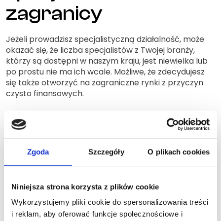
zagranicy
Jeżeli prowadzisz specjalistyczną działalność, może
okazać się, że liczba specjalistów z Twojej branży,
którzy są dostępni w naszym kraju, jest niewielka lub
po prostu nie ma ich wcale. Możliwe, że zdecydujesz
się także otworzyć na zagraniczne rynki z przyczyn
czysto finansowych.
Powody są jednak nieistotne. Kluczowe jest to, że
agencja pracy może Ci pomóc w przyciągnięciu
pracowników z zagranicy i ich skutecznym
zatrudnieniu. Jak? Sprawdź.
Zgoda
Szczegóły
O plikach cookies
Legalny proces
Niniejsza strona korzysta z plików cookie
zatrudniania
Wykorzystujemy pliki cookie do spersonalizowania treści
i reklam, aby oferować funkcje społecznościowe i
specjalistów spoza kraju