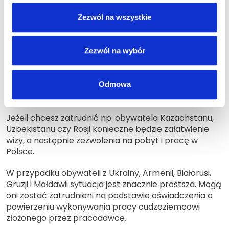
specjalistów
Zezwól na wszystkie
zagranicznych
Obywatele wielu krajów nie mogą tak po prostu
Zezwól na wybór
wjechać na teren Polski. Nie mówiąc już o podjęciu
pracy. To przywilej zarezerwowany dla państw
należących do Unii Europejskiej, mieszkańców Stanów
Odmowa
Zjednoczonych i kilku innych krajów.
Jeżeli chcesz zatrudnić np. obywatela Kazachstanu,
Uzbekistanu czy Rosji konieczne będzie załatwienie
wizy, a następnie zezwolenia na pobyt i pracę w
Polsce.
W przypadku obywateli z Ukrainy, Armenii, Białorusi,
Gruzji i Mołdawii sytuacja jest znacznie prostsza. Mogą
oni zostać zatrudnieni na podstawie oświadczenia o
powierzeniu wykonywania pracy cudzoziemcowi
złożonego przez pracodawcę.