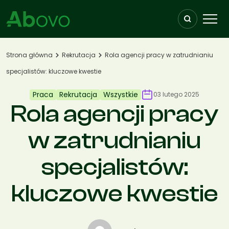
Przejdź do treści
Strona główna
Rekrutacja
Rola agencji pracy w zatrudnianiu
specjalistów: kluczowe kwestie
Praca
Rekrutacja
Wszystkie
03 lutego 2025
Rola agencji pracy
w zatrudnianiu
specjalistów:
kluczowe kwestie