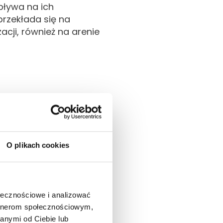
pływa na ich
rzekłada się na
cji, również na arenie
cy z
O plikach cookies
e z różnicami
ić ich aklimatyzację w
eszkodę w codziennych
ołecznościowe i analizować
problemy z językiem
artnerom społecznościowym,
anymi od Ciebie lub