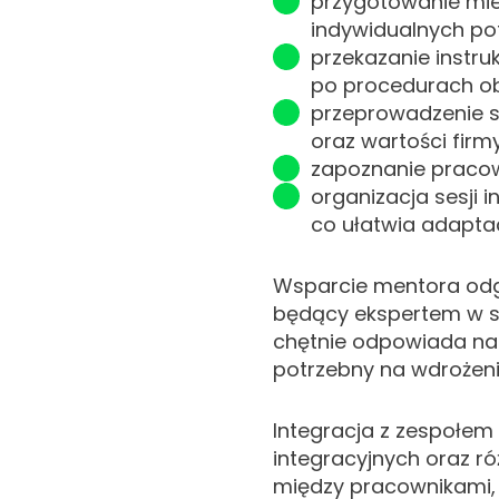
przygotowanie mie
indywidualnych po
przekazanie instr
po procedurach ob
przeprowadzenie sz
oraz wartości firmy
zapoznanie pracow
organizacja sesji 
co ułatwia adapta
Wsparcie mentora odg
będący ekspertem w swo
chętnie odpowiada na 
potrzebny na wdrożenie
Integracja z zespołem
integracyjnych oraz r
między pracownikami, 