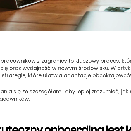
pracowników z zagranicy to kluczowy proces, kt
rację oraz wydajność w nowym środowisku. W art
z strategie, które ułatwią adaptację obcokrajowców
ia się ze szczegółami, aby lepiej zrozumieć, jak 
racowników.
kuteczny onboarding jest 