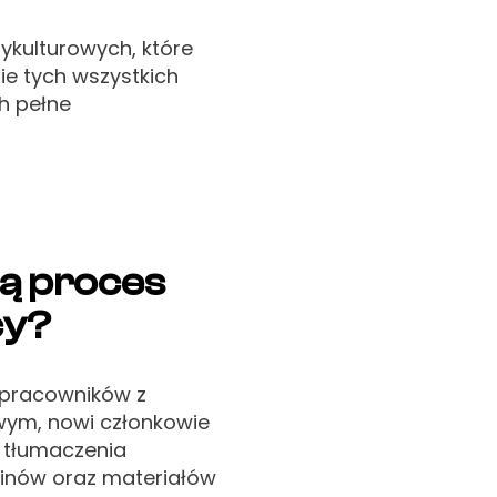
ykulturowych, które
e tych wszystkich
h pełne
ją proces
cy?
 pracowników z
wym, nowi członkowie
y tłumaczenia
minów oraz materiałów