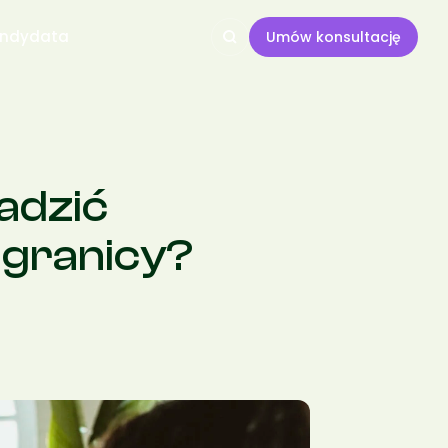
andydata
Umów konsultację
adzić
agranicy?