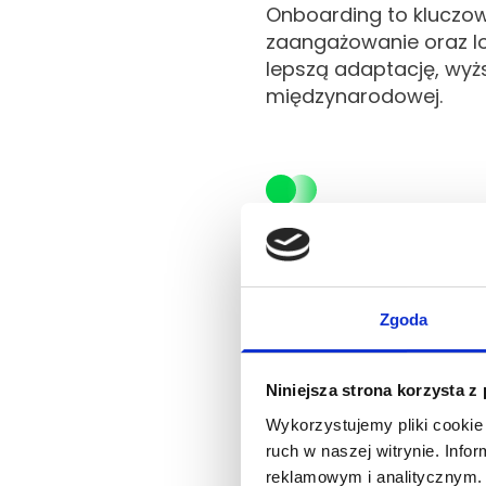
Onboarding to kluczow
zaangażowanie oraz lo
lepszą adaptację, wyżs
międzynarodowej.
Jakie wyzw
zagranicy 
Zgoda
Pracownicy z zagran
kulturowymi. Brak zna
Niniejsza strona korzysta z
nowym otoczeniu. Co 
Wykorzystujemy pliki cookie 
interakcjach. Badania
ruch w naszej witrynie. Inf
jako swoje główne zma
reklamowym i analitycznym. 