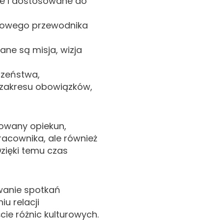
ne i dostosowane do
ksowego przewodnika
ne są misja, wizja
czeństwa,
i zakresu obowiązków,
owany opiekun,
racownika, ale również
zięki temu czas
owanie spotkań
u relacji
ie różnic kulturowych.