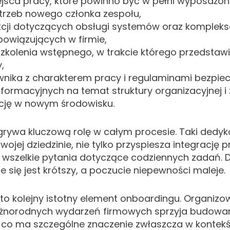
jsca pracy, które powinno być w pełni wyposażo
trzeb nowego członka zespołu,
ukcji dotyczących obsługi systemów oraz komple
owiązujących w firmie,
kolenia wstępnego, w trakcie którego przedstawia
,
nika z charakterem pracy i regulaminami bezpie
informacyjnych na temat struktury organizacyjnej 
cję w nowym środowisku.
rywa kluczową rolę w całym procesie. Taki dedyk
jej dziedzinie, nie tylko przyspiesza integrację p
wszelkie pytania dotyczące codziennych zadań. D
 się jest krótszy, a poczucie niepewności maleje.
 to kolejny istotny element onboardingu. Organiz
óżnorodnych wydarzeń firmowych sprzyja budowani
co ma szczególne znaczenie zwłaszcza w kontekśc