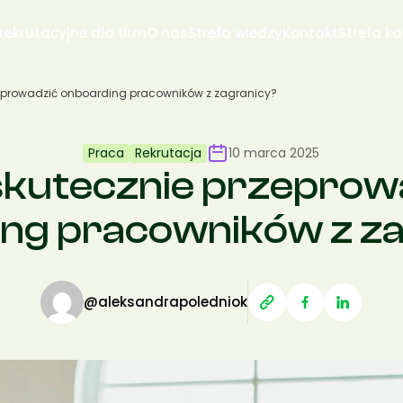
 rekrutacyjne dla firm
O nas
Strefa wiedzy
Kontakt
Strefa k
zeprowadzić onboarding pracowników z zagranicy?
Praca
Rekrutacja
10 marca 2025
skutecznie przeprow
ng pracowników z z
@aleksandrapoledniok