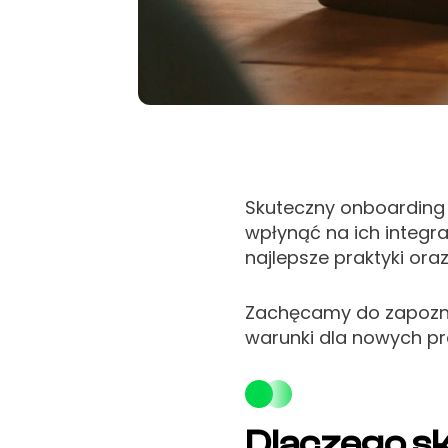
Skuteczny onboarding 
wpłynąć na ich integ
najlepsze praktyki ora
Zachęcamy do zapoznan
warunki dla nowych p
Dlaczego s