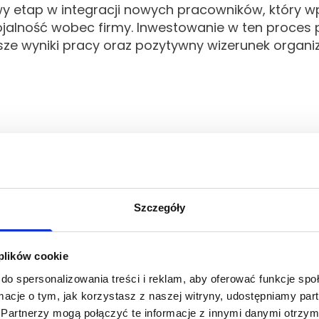
y etap w integracji nowych pracowników, który w
jalność wobec firmy. Inwestowanie w ten proces p
ze wyniki pracy oraz pozytywny wizerunek organiza
ania napotykają pracowni
podczas onboardingu?
Szczegóły
icy
często napotykają na liczne wyzwania związan
jomości lokalnych zwyczajów może znacznie utrudn
 plików cookie
więcej, trudności językowe stanowią poważną prz
do spersonalizowania treści i reklam, aby oferować funkcje sp
 wskazują, że około 35% obcokrajowców wymienia 
ormacje o tym, jak korzystasz z naszej witryny, udostępniamy p
rtwienie.
Partnerzy mogą połączyć te informacje z innymi danymi otrzym