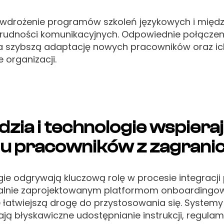
wdrożenie programów szkoleń językowych i międz
rudności komunikacyjnych. Odpowiednie połączeni
 szybszą adaptację nowych pracowników oraz ic
 organizacji.
dzia i technologie wspiera
u pracowników z zagrani
e odgrywają kluczową rolę w procesie integracji
ecjalnie zaprojektowanym platformom onboardingo
 łatwiejszą drogę do przystosowania się. System
ą błyskawiczne udostępnianie instrukcji, regula