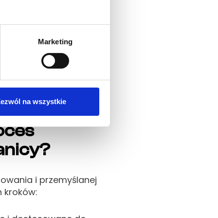
aangażowanie
ia im wsparcia
międzykulturowych i
Marketing
pszej współpracy w
ezwól na wszystkie
oces
anicy?
owania i przemyślanej
h kroków: